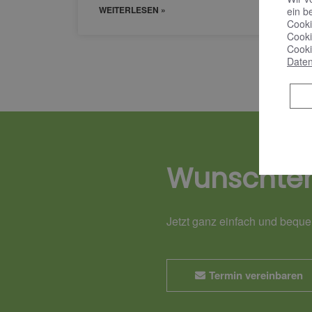
WEITERLESEN »
ein b
Cooki
Cooki
Cooki
Daten
Wunschte
Jetzt ganz einfach und beque
Termin vereinbaren