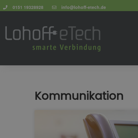
0151 19328928
info@lohoff-etech.de
Kommunikation