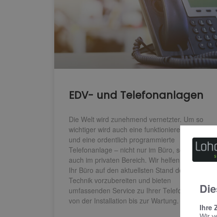
EDV- und Telefonanlagen
Die Welt wird zunehmend vernetzter. Um so
wichtiger wird auch eine funktionierende EDV
und eine ordentlich programmierte
Telefonanlage – nicht nur im Büro, sondern
auch im privaten Bereich. Wir helfen Ihnen,
Ihr Büro auf den aktuellsten Stand der
Technik vorzubereiten und bieten
Die
umfassenden Service zu Ihrer Telefonanlage,
von der Installation bis zur Wartung.
Ihre 
Wir v