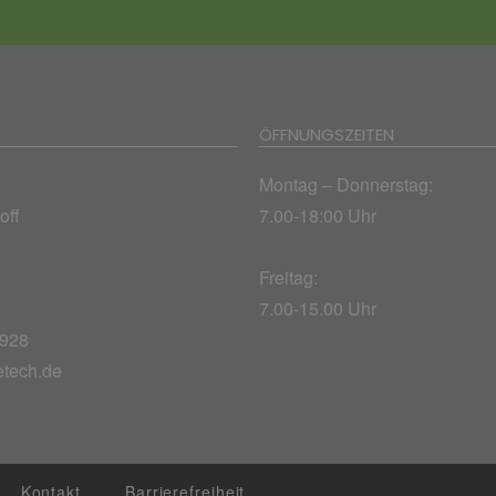
ÖFFNUNGSZEITEN
Montag – Donnerstag:
off
7.00-18:00 Uhr
Freitag:
7.00-15.00 Uhr
8928
etech.de
Kontakt
Barrierefreiheit