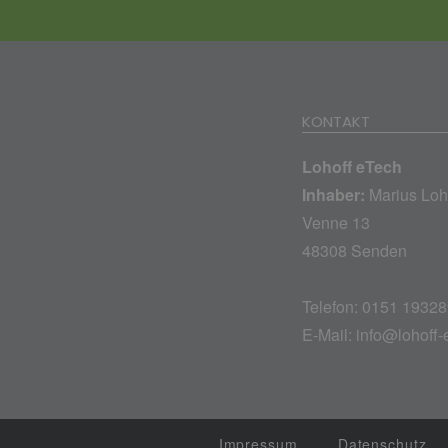
KONTAKT
Lohoff eTech
Inhaber:
Marius Loh
Venne 13
48308 Senden
Telefon: 0151 1932
E-Mail:
info@lohoff-
Impressum
Datenschutz